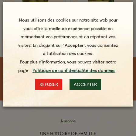
Nous utilisons des cookies sur notre site web pour
vous offrir la meilleure expérience possible en
mémorisant vos préférences et en répétant vos
visites. En cliquant sur "
Accepter
", vous consentez
Olives Vertes Farcies
Olives Vertes Farcies
à l'utilisation des cookies.
Amandes -25% de sel
Anchois -25% de sel
Pour plus d'information, vous pouvez visiter notre
160g
180g
page
Politique de confidentialité des données
.
SUIVEZ-NOUS AU QUOTIDIEN
REFUSER
ACCEPTER
À propos
UNE HISTOIRE DE FAMILLE