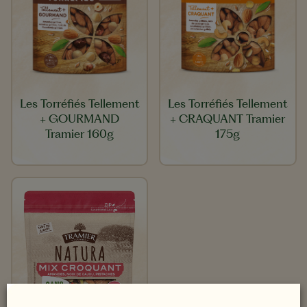
Les Torréfiés Tellement
Les Torréfiés Tellement
+ GOURMAND
+ CRAQUANT Tramier
Tramier 160g
175g