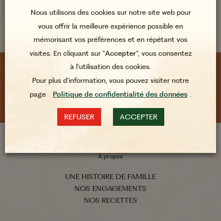
Nous utilisons des cookies sur notre site web pour
vous offrir la meilleure expérience possible en
mémorisant vos préférences et en répétant vos
Mix Croquant Sans
Résidus de Pesticides*
visites. En cliquant sur "
Accepter
", vous consentez
Tramier Natura 175g
à l'utilisation des cookies.
SUIVEZ-NOUS AU QUOTIDIEN
Pour plus d'information, vous pouvez visiter notre
page
Politique de confidentialité des données
.
REFUSER
ACCEPTER
À propos
UNE HISTOIRE DE FAMILLE
NOS ENGAGEMENTS
NOS RECETTES