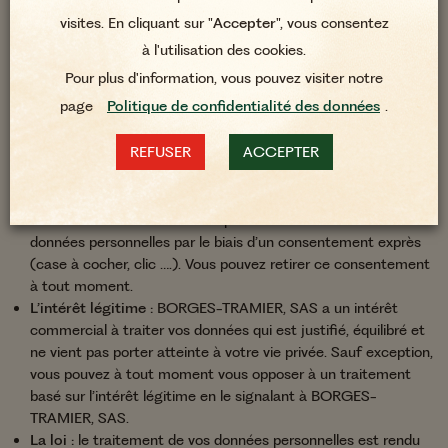
traitements.
visites. En cliquant sur "
Accepter
", vous consentez
à l'utilisation des cookies.
Bases légales des traitements
Pour plus d'information, vous pouvez visiter notre
page
Politique de confidentialité des données
.
Parmi les bases légales applicables :
REFUSER
ACCEPTER
Le contrat :
le traitement des données personnelles est
nécessaire à l’exécution du contrat auquel vous avez
consentit.
Le consentement :
vous acceptez le traitement de vos
données personnelles par le biais d’un consentement exprès
(case à cocher, clic ….). Vous pouvez retirer ce consentement
à tout moment.
L’intérêt légitime :
BORGES-TRAMIER, SAS a un intérêt
commercial à traiter vos données qui est justifié, équilibré et
ne vient pas porter atteinte à votre vie privée. Sauf exception,
vous pouvez à tout moment vous opposer à un traitement
basé sur l’intérêt légitime en le signalant à BORGES-
TRAMIER, SAS.
La loi :
le traitement de vos données personnelles est rendu