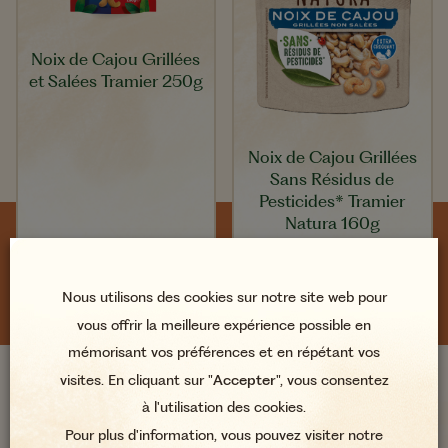
Noix de Cajou Grillées
et Salées Tramier 250g
Noix de Cajou Grillées
Sans Résidus de
Pesticides* Tramier
Natura 160g
SUIVEZ-NOUS AU QUOTIDIEN
Nous utilisons des cookies sur notre site web pour
vous offrir la meilleure expérience possible en
mémorisant vos préférences et en répétant vos
visites. En cliquant sur "
Accepter
", vous consentez
à l'utilisation des cookies.
À propos
Pour plus d'information, vous pouvez visiter notre