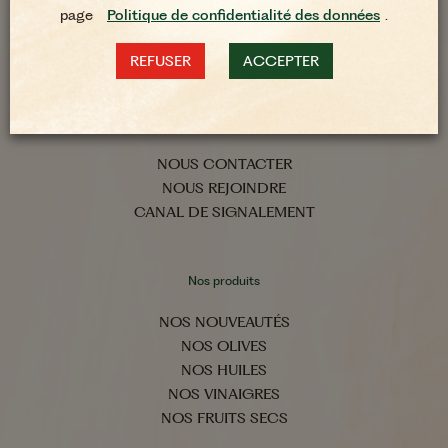
UNE HISTOIRE DE FAMILLE
page
Politique de confidentialité des données
.
NOS ENGAGEMENTS
NOS RECETTES
REFUSER
ACCEPTER
Accès directs
NOUS CONTACTER
NOUS REJOINDRE
CANAL DE SIGNALEMENT
Nos produits
NOS NOUVEAUTÉS
NOS OLIVES
NOS HUILES
NOS VINAIGRES
NOS FRUITS SECS