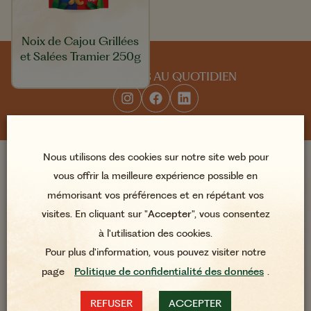
Noix de Cajou Grillées
et Salées Tramier 250g
SUIVEZ-NOUS AU QUOTIDIEN
Nous utilisons des cookies sur notre site web pour
vous offrir la meilleure expérience possible en
À propos
mémorisant vos préférences et en répétant vos
visites. En cliquant sur "
Accepter
", vous consentez
UNE HISTOIRE DE FAMILLE
NOS ENGAGEMENTS
à l'utilisation des cookies.
NOS RECETTES
Pour plus d'information, vous pouvez visiter notre
page
Politique de confidentialité des données
.
Accès directs
REFUSER
ACCEPTER