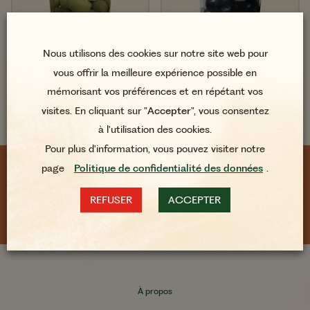
Nous utilisons des cookies sur notre site web pour
vous offrir la meilleure expérience possible en
mémorisant vos préférences et en répétant vos
visites. En cliquant sur "
Accepter
", vous consentez
Olives Vertes Entières
Olives Noires à la
à l'utilisation des cookies.
200g
Grecque Entières
Pour plus d'information, vous pouvez visiter notre
250g
page
Politique de confidentialité des données
.
SUIVEZ-NOUS AU QUOTIDIEN
REFUSER
ACCEPTER
À propos