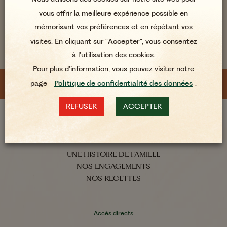
vous offrir la meilleure expérience possible en
mémorisant vos préférences et en répétant vos
visites. En cliquant sur "
Accepter
", vous consentez
SUIVEZ-NOUS AU QUOTIDIEN
à l'utilisation des cookies.
Pour plus d'information, vous pouvez visiter notre
page
Politique de confidentialité des données
.
REFUSER
ACCEPTER
À propos
UNE HISTOIRE DE FAMILLE
NOS ENGAGEMENTS
NOS RECETTES
Accès directs