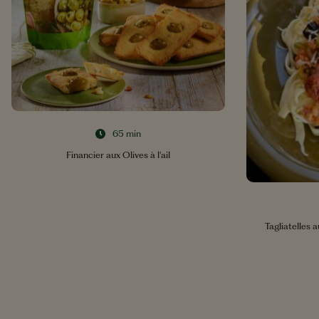
Sel
4,5g
Contient une quantité négligeable de fibres.
65 min
Financier aux Olives à l’ail
Tagliatelles a