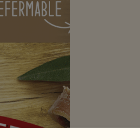
dont sucres
Protéines
Sel
Contient une quantité négligeable de