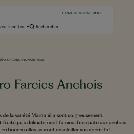
CANAL DE SIGNALEMENT
Nos recettes
Rechercher
s
PÉRO FARCIES ANCHOIS 150G
ro Farcies Anchois
Desserts
otre
environnement, notre
es de la variété Manzanilla sont soigneusement
engagement
 fruité puis délicatement farcies d’une pâte aux anchois.
 bouche elles sauront ensoleiller vos apéritifs !