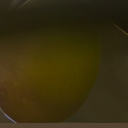
Mix de Frui
Vinaigre de Vin
Noix de Ca
Pistaches