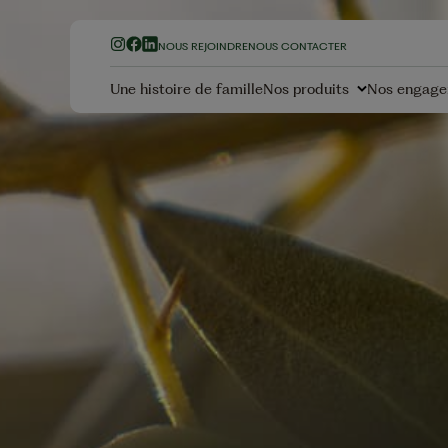
NOUS REJOINDRE
NOUS CONTACTER
Une histoire de famille
Nos produits
Nos engag
Nos Olives
Nos Hui
Olives Vertes
Huiles d'Ol
Olives Noires à la
Huiles Mé
Grecque
Huiles de 
Olives Noires Confites
Olives Apéritives
Nos Fru
secs
Nos Vinaigres
No
La garantie Sans Résid
Amandes
Tatin de navets miel
Vinaigres Balsamiques
Pesticides
Cacahuèt
Vinaigre Balsamique
Vinaigre de Cidre