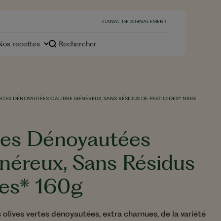
CANAL DE SIGNALEMENT
Nos recettes
Rechercher
s
RTES DÉNOYAUTÉES CALIBRE GÉNÉREUX, SANS RÉSIDUS DE PESTICIDES* 160G
tes Dénoyautées
néreux, Sans Résidus
Desserts
des* 160g
otre
environnement, notre
engagement
olives vertes dénoyautées, extra charnues, de la variété