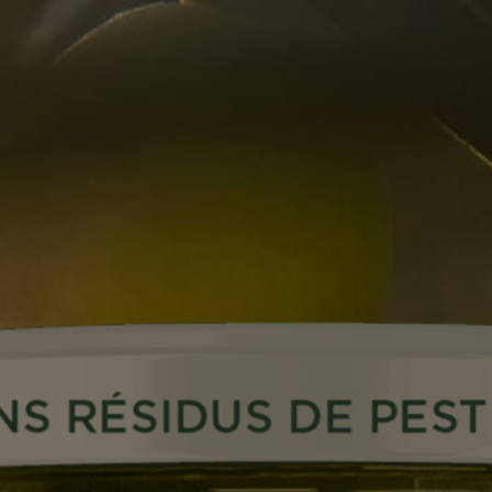
Mix de Frui
Vinaigre de Vin
Noix de Ca
Pistaches