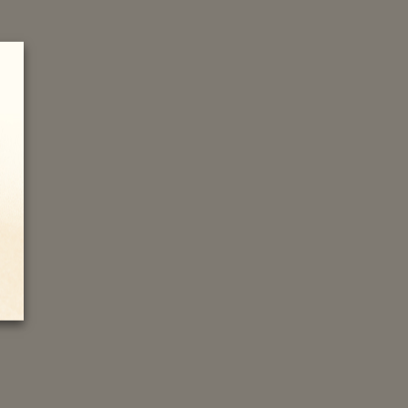
1,1 g
4,0 g