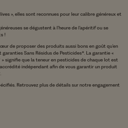
du
Nos Fruits Secs
La famille Sans Rés
de Pesticides*
lives », elles sont reconnues pour leur calibre généreux et
néreuses se dégustent à l’heure de l’apéritif ou se
s !
cœur de proposer des produits aussi bons en goût qu’en
t garanties Sans Résidus de Pesticides*. La garantie «
» signifie que la teneur en pesticides de chaque lot est
 accrédité indépendant afin de vous garantir un produit
​
spécifiés. Retrouvez plus de détails sur notre engagement