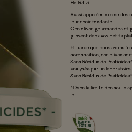
ts secs
Les Recettes 
Halkidiki.
Marché
jou
Aussi appelées « reine des o
Toutes nos recettes
leur chair fondante.
Ces olives gourmandes et gé
glissent dans vos petits plat
Et parce que nous avons à 
composition, ces olives son
Sans Résidus de Pesticides* 
analysée par un laboratoire
Sans Résidus de Pesticides*.
*Dans la limite des seuils 
ici.