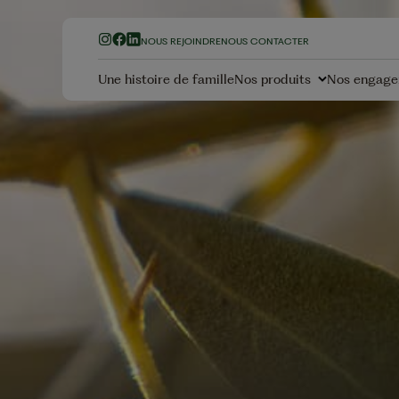
NOUS REJOINDRE
NOUS CONTACTER
Une histoire de famille
Nos produits
Nos engag
Nos Olives
Nos Hui
Olives Vertes
Huiles d'Ol
Olives Noires à la
Huiles Mé
Grecque
Huiles de 
Olives Noires Confites
Olives Apéritives
Nos Fru
secs
Nos Vinaigres
No
La garantie Sans Résid
Amandes
Tatin de navets miel
Vinaigres Balsamiques
Pesticides
Cacahuèt
Vinaigre Balsamique
Vinaigre de Cidre