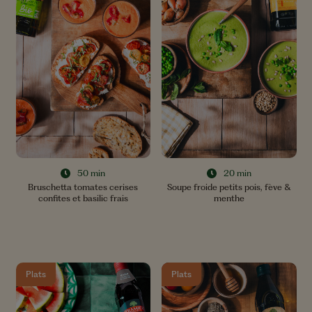
50 min
20 min
Bruschetta tomates cerises
Soupe froide petits pois, fève &
confites et basilic frais
menthe
Plats
Plats