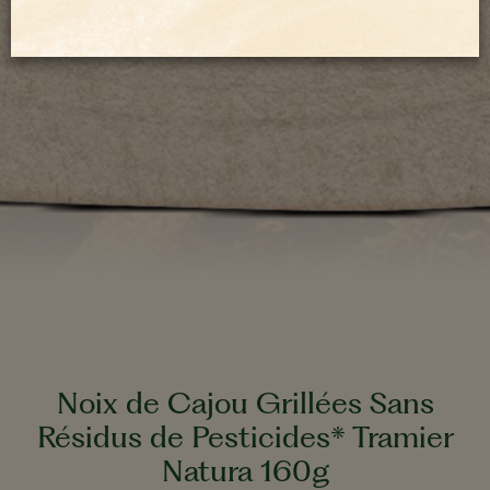
Noix de Cajou Grillées Sans
Résidus de Pesticides* Tramier
Natura 160g