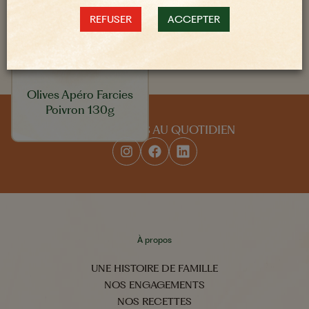
REFUSER
ACCEPTER
Olives Apéro Farcies
Poivron 130g
SUIVEZ-NOUS AU QUOTIDIEN
À propos
UNE HISTOIRE DE FAMILLE
NOS ENGAGEMENTS
NOS RECETTES