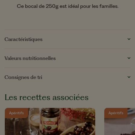
Ce bocal de 250g est idéal pour les familles.
Caractéristiques
Origine :
Espagne
Valeurs nutritionnelles
Variété :
Hojiblanca
Format :
Bocal
Informations nutritionnelles moyennes pour 100g
Consignes de tri
Grammage :
250g
Valeur énergétique
603kJ/146kcal
Les recettes associées
Type :
Olives dénoyautées & égouttées
Matières grasses
14g
dont acides gras saturés
2,4g
Apéritifs
Apéritifs
Glucides
<0,5g
dont sucres
<0,5g