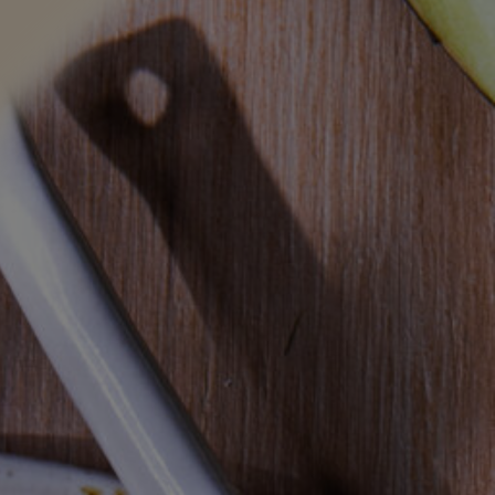
du
Nos Fruits Secs
La famille Sans Rés
de Pesticides*