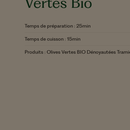
Vertes Bio
Mix de Frui
Vinaigre de Vin
Noix de Ca
Pistaches
Temps de préparation : 25min
Temps de cuisson : 15min
Produits : Olives Vertes BIO Dénoyautées Trami