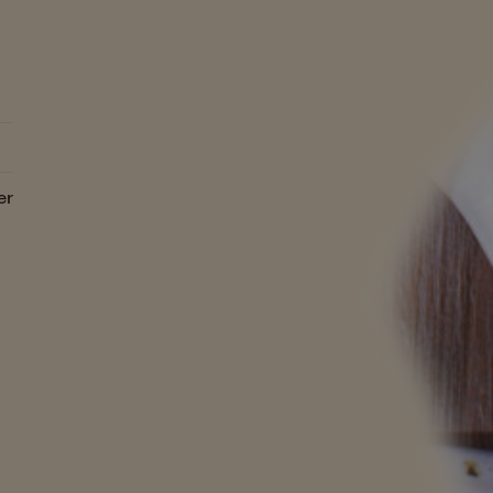
ts secs
Les Recettes 
Marché
jou
Toutes nos recettes
er