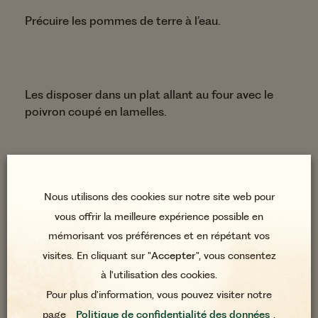
Précuire les pommes de terre à l’eau.
Les disposer dans un plat allant au four avec le
poivron coupé en lamelles.
Ajouter un filet d’huile d’olive, saler et poivrer.
Nous utilisons des cookies sur notre site web pour
vous offrir la meilleure expérience possible en
mémorisant vos préférences et en répétant vos
visites. En cliquant sur "
Accepter
", vous consentez
Écraser légèrement les pommes de terre puis
à l'utilisation des cookies.
enfourner environ 35 min à 180 °C.
Pour plus d'information, vous pouvez visiter notre
page
Politique de confidentialité des données
.