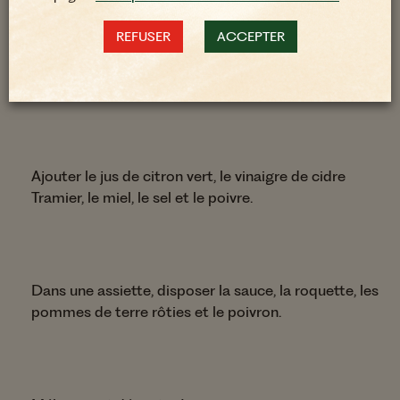
REFUSER
ACCEPTER
Préparer la sauce en mélangeant : le yaourt grec,
l’oignon rouge et le persil ciselés, ainsi que le
concombre coupé en petits dés.
Ajouter le jus de citron vert, le vinaigre de cidre
Tramier, le miel, le sel et le poivre.
Dans une assiette, disposer la sauce, la roquette, les
pommes de terre rôties et le poivron.