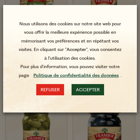
Nous utilisons des cookies sur notre site web pour
vous offrir la meilleure expérience possible en
mémorisant vos préférences et en répétant vos
Olives Noires Confites
Olives Noires à la
Marinées aux Herbes
Grecque Dénoyautées
visites. En cliquant sur "
Accepter
", vous consentez
de Provence 150g
Sans Résidus de
à l'utilisation des cookies.
Pesticides* 220g
Pour plus d'information, vous pouvez visiter notre
page
Politique de confidentialité des données
.
REFUSER
ACCEPTER