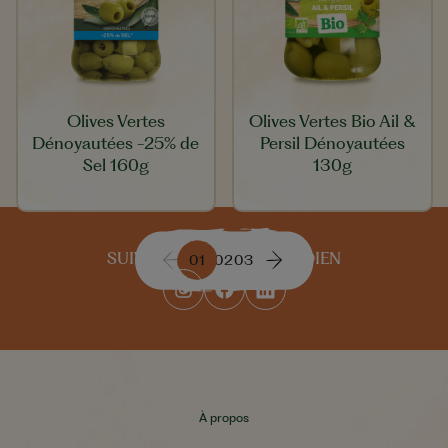
Olives Vertes
Olives Vertes Bio Ail &
Dénoyautées -25% de
Persil Dénoyautées
Sel 160g
130g
SUIVEZ-NOUS AU QUOTIDIEN
01
02
03
À propos