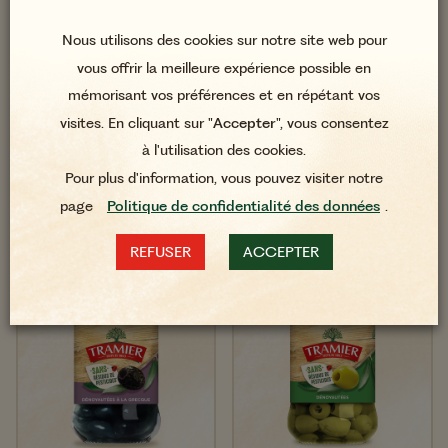
Nous utilisons des cookies sur notre site web pour
Olives Vertes
Olives Noires Confites
Dénoyautées Sans
Marinées aux Herbes
vous offrir la meilleure expérience possible en
Résidus de Pesticides*
de Provence 150g
mémorisant vos préférences et en répétant vos
260g​
visites. En cliquant sur "
Accepter
", vous consentez
à l'utilisation des cookies.
Pour plus d'information, vous pouvez visiter notre
page
Politique de confidentialité des données
.
REFUSER
ACCEPTER