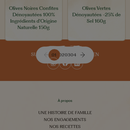
Olives Noires Confites
Olives Vertes
Dénoyautées 100%
Dénoyautées -25% de
Ingrédients d'Origine
Sel 160g
Naturelle 150g
SUIVEZ-NOUS AU QUOTIDIEN
01
02
03
04
À propos
UNE HISTOIRE DE FAMILLE
NOS ENGAGEMENTS
NOS RECETTES