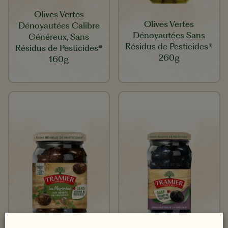
Olives Vertes
Olives Vertes
Dénoyautées Calibre
Dénoyautées Sans
Généreux, Sans
Résidus de Pesticides*
Résidus de Pesticides*
260g​
160g