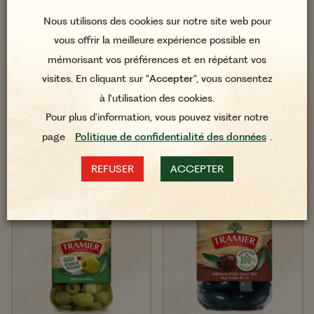
Nous utilisons des cookies sur notre site web pour
Olives Noires Confites
Olives Noires à la
vous offrir la meilleure expérience possible en
Marinées aux Herbes
Grecque Dénoyautées
mémorisant vos préférences et en répétant vos
de Provence 150g
Sans Résidus de
Pesticides* 220g
visites. En cliquant sur "
Accepter
", vous consentez
à l'utilisation des cookies.
Pour plus d'information, vous pouvez visiter notre
page
Politique de confidentialité des données
.
REFUSER
ACCEPTER