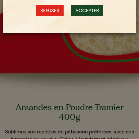
REFUSER
ACCEPTER
Amandes en Poudre Tramier
400g
Sublimez vos recettes de pâtisserie préférées, avec nos