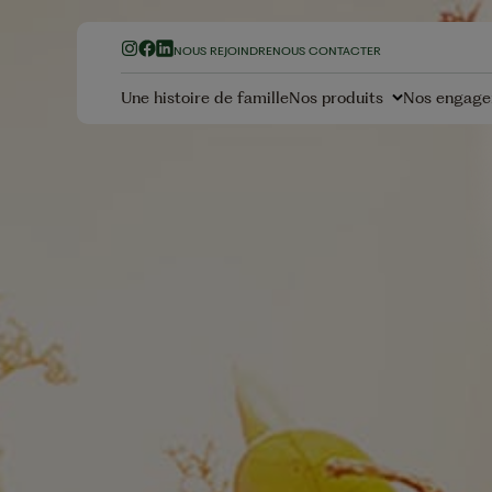
NOUS REJOINDRE
NOUS CONTACTER
Une histoire de famille
Nos produits
Nos engag
Nos Olives
Nos Hui
Olives Vertes
Huiles d'Ol
Olives Noires à la
Huiles Mé
Grecque
Huiles de 
Olives Noires Confites
Olives Apéritives
Nos Fru
secs
Nos Vinaigres
No
La garantie Sans Résid
Amandes
Tatin de navets miel
Vinaigres Balsamiques
Pesticides
Cacahuèt
Vinaigre Balsamique
Vinaigre de Cidre