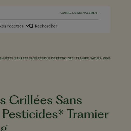
CANAL DE SIGNALEMENT
Nos recettes
Rechercher
s
HUÈTES GRILLÉES SANS RÉSIDUS DE PESTICIDES* TRAMIER NATURA 160G
Desserts
 Grillées Sans
 Pesticides* Tramier
otre
environnement, notre
engagement
0g