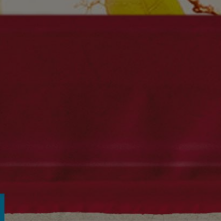
Mix de Frui
Vinaigre de Vin
Noix de Ca
Pistaches