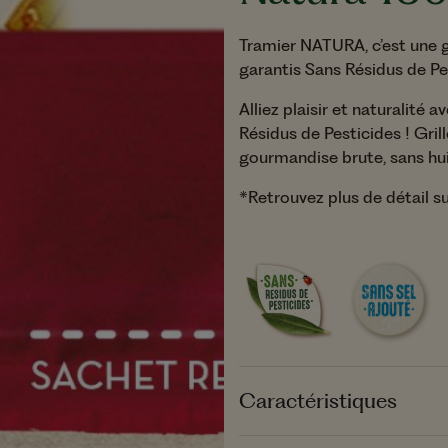
ts secs
Les Recettes 
Marché
jou
Tramier NATURA, c’est une 
Toutes nos recettes
garantis Sans Résidus de Pest
Alliez plaisir et naturalité
Résidus de Pesticides ! Gril
gourmandise brute, sans huil
*Retrouvez plus de détail 
Caractéristiques
Format :
Sachet refermable