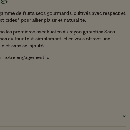
du
Nos Fruits Secs
La famille Sans Rés
de Pesticides*
gamme de fruits secs gourmands, cultivés avec respect et
icides* pour allier plaisir et naturalité.
 avec les premières cacahuètes du rayon garanties Sans
lées au four tout simplement, elles vous offrent une
e et sans sel ajouté.
sur notre engagement
ici
Grammage :
200g