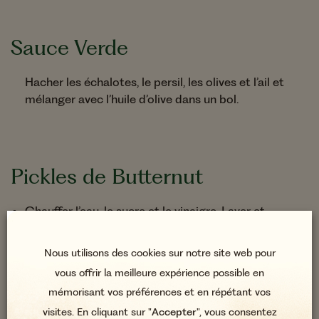
Sauce Verde
Hacher les échalotes, le persil, les olives et l’ail et
mélanger avec l’huile d’olive dans un bol.
Pickles de Butternut
Chauffer l’eau, le sucre et le vinaigre. Laver et
éplucher 1/2 butternut, l'épépiner. Réaliser des
lamelles avec un économe ou une mandoline.
Nous utilisons des cookies sur notre site web pour
Disposer les lamelles de butternut dans un bocal
vous offrir la meilleure expérience possible en
puis verser le pickles chaud par dessus. Laisser
mémorisant vos préférences et en répétant vos
reposer 24h au frais.
visites. En cliquant sur "
Accepter
", vous consentez