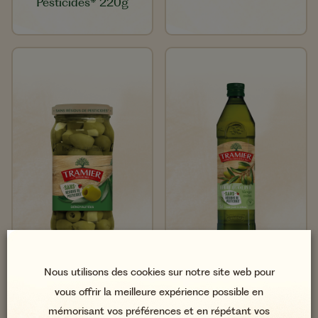
Pesticides* 220g
Olives Vertes
Huile d'Olive Vierge
Nous utilisons des cookies sur notre site web pour
Dénoyautées Sans
Extra Sans Résidus de
vous offrir la meilleure expérience possible en
Résidus de Pesticides*
Pesticides* 75cl
mémorisant vos préférences et en répétant vos
160g​