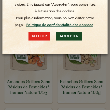
visites. En cliquant sur "
Accepter
", vous consentez
à l'utilisation des cookies.
Pour plus d'information, vous pouvez visiter notre
page
Politique de confidentialité des données
.
REFUSER
ACCEPTER
Amandes Grillées Sans
Pistaches Grillées Sans
Résidus de Pesticides*
Résidus de Pesticides*
Tramier Natura 175g
Tramier Natura 160g