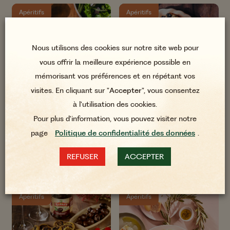
Apéritifs
Apéritifs
Nous utilisons des cookies sur notre site web pour
vous offrir la meilleure expérience possible en
mémorisant vos préférences et en répétant vos
visites. En cliquant sur "
Accepter
", vous consentez
à l'utilisation des cookies.
25 min
35 min
Pour plus d'information, vous pouvez visiter notre
Patatas Bravas comme en
Cookies salés aux Olives Noires
page
Politique de confidentialité des données
.
Espagne
Confites Marinées aux Herbes de
Provence
REFUSER
ACCEPTER
Apéritifs
Apéritifs