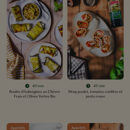
40 min
45 min
Roulés d'Aubergines au Chèvre
Wrap poulet, tomates confites et
Frais et Olives Vertes Bio
pesto rosso
Apéritifs
Apéritifs