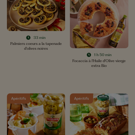
33 min
Palmiers coeurs a la tapenade
d’olives noires
1 h 50 min
Focaccia à l'Huile d'Olive vierge
extra Bio
Apéritifs
Apéritifs