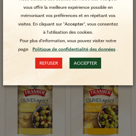
vous offrir la meilleure expérience possible en
mémorisant vos préférences et en répétant vos
visites. En cliquant sur "
Accepter
", vous consentez
Olives Apéro Herbes
Olives Apéro à l'Ail
à l'utilisation des cookies.
de Provence 150g
150g
Pour plus d'information, vous pouvez visiter notre
page
Politique de confidentialité des données
.
REFUSER
ACCEPTER