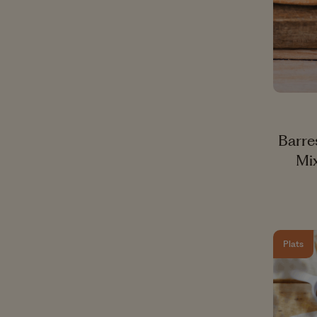
Vinaigres
Moins de 20min
Fruits secs
De 20 à 45min
De 45min à 1h
+d'1h
Barre
Mi
Plats