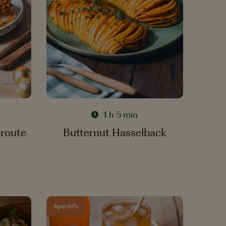
1 h 5 min
croute
Butternut Hasselback
Apéritifs