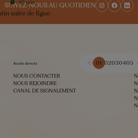
40 min
SUIVEZ-NOUS AU QUOTIDIEN
atin salée de figue
01
02
03
04
05
Accès directs
No
NOUS CONTACTER
N
NOUS REJOINDRE
N
CANAL DE SIGNALEMENT
N
N
N