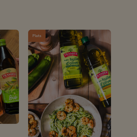
du
Nos Fruits Secs
La famille Sans Rés
de Pesticides*
Plats