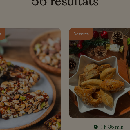
56 résultats
ts secs
Les Recettes 
Marché
jou
Toutes nos recettes
s
Desserts
1 h 35 min