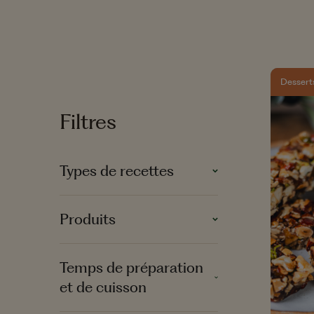
Mix de Frui
Vinaigre de Vin
Noix de Ca
Pistaches
Dessert
Filtres
Types de recettes
Produits
Entrées
Apéritifs
Temps de préparation
Olives
Plats
et de cuisson
Huiles
Desserts