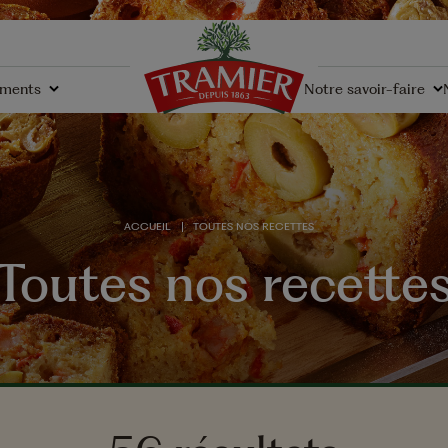
ements
Notre savoir-faire
les
Nos gammes
Nouveauté
Sans Résidus de
ive
Pesticides
ACCUEIL
TOUTES NOS RECETTES
langées
Bio
Toutes nos recette
Graines
-25% de sel
Sans sel
Apéritifs
Plats
its
L’innovation ensoleille n
s racines & savoir-faire
La santé au coeur de nos
L'
us de
quotidien !
préoccupations
es