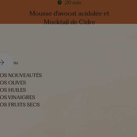
20 min
Mousse d’avocat acidulée et
Mocktail de Cidre
s produits
OS NOUVEAUTÉS
OS OLIVES
OS HUILES
OS VINAIGRES
OS FRUITS SECS