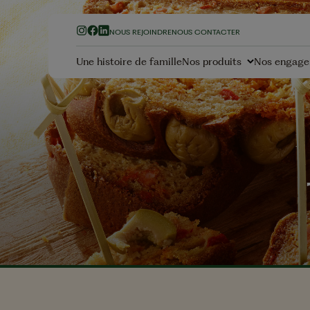
NOUS REJOINDRE
NOUS CONTACTER
Une histoire de famille
Nos produits
Nos engag
Nos Olives
Nos Hui
Olives Vertes
Huiles d'Ol
Olives Noires à la
Huiles Mé
Grecque
Huiles de 
Olives Noires Confites
Olives Apéritives
Nos Fru
secs
Nos Vinaigres
No
La garantie Sans Résid
Amandes
Tatin de navets miel
Vinaigres Balsamiques
Pesticides
Cacahuèt
Vinaigre Balsamique
Vinaigre de Cidre