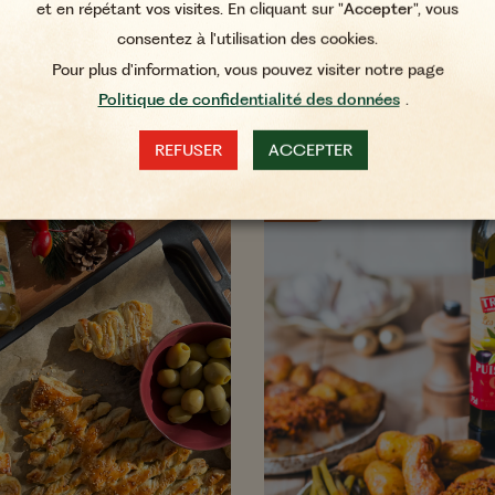
Laqué au Vinaig
et en répétant vos visites. En cliquant sur "
Accepter
", vous
Balsamique & Lég
consentez à l'utilisation des cookies.
Rôties
Pour plus d'information, vous pouvez visiter notre page
Politique de confidentialité des données
.
REFUSER
ACCEPTER
s
Plats