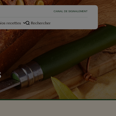
CANAL DE SIGNALEMENT
Nos recettes
Rechercher
s
s
Desserts
otre
environnement, notre
engagement