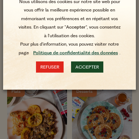
Nous utilisons des cookies sur notre site web pour
vous offrir la meilleure expérience possible en
mémorisant vos préférences et en répétant vos
visites. En cliquant sur "
Accepter
", vous consentez
à l'utilisation des cookies.
Pour plus d'information, vous pouvez visiter notre
1 h 50 min
25 min
Focaccia à l'Huile d'Olive vierge
page
Politique de confidentialité des données
.
Mini clafoutis apéro aux olives
extra Bio
vertes et tomates cerise
REFUSER
ACCEPTER
Plats
Desserts