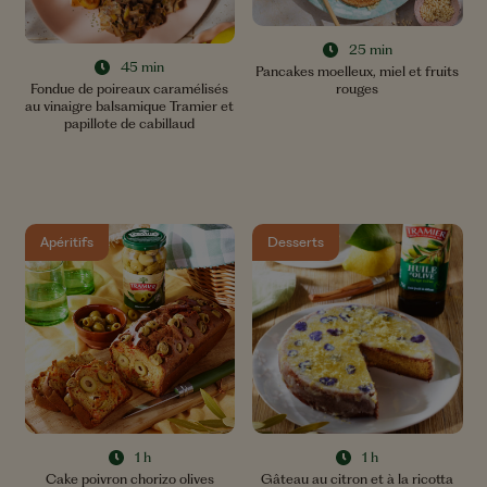
25 min
45 min
Pancakes moelleux, miel et fruits
rouges
Fondue de poireaux caramélisés
au vinaigre balsamique Tramier et
papillote de cabillaud
Apéritifs
Desserts
1 h
1 h
Cake poivron chorizo olives
Gâteau au citron et à la ricotta