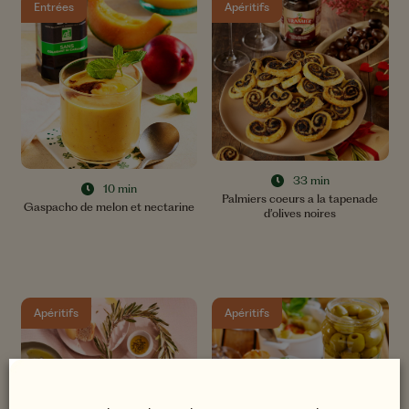
Entrées
Apéritifs
33 min
10 min
Palmiers coeurs a la tapenade
Gaspacho de melon et nectarine
d’olives noires
Apéritifs
Apéritifs